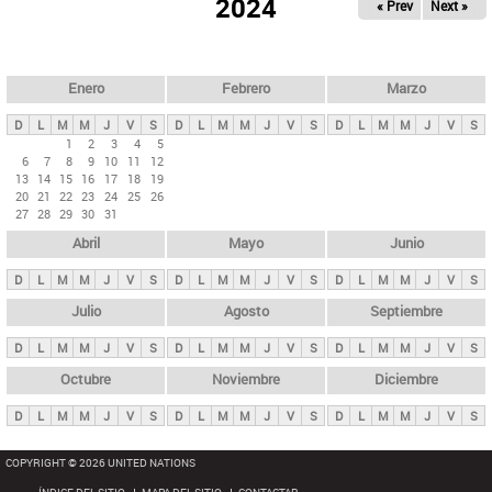
ú
2024
« Prev
Next »
l
s
a
q
p
u
e
a
Enero
Febrero
Marzo
d
s
a
D
L
M
M
J
V
S
D
L
M
M
J
V
S
D
L
M
M
J
V
S
p
1
2
3
4
5
6
7
8
9
10
11
12
r
13
14
15
16
17
18
19
i
20
21
22
23
24
25
26
27
28
29
30
31
n
Abril
Mayo
Junio
c
i
D
L
M
M
J
V
S
D
L
M
M
J
V
S
D
L
M
M
J
V
S
p
Julio
Agosto
Septiembre
a
D
L
M
M
J
V
S
D
L
M
M
J
V
S
D
L
M
M
J
V
S
l
e
Octubre
Noviembre
Diciembre
s
D
L
M
M
J
V
S
D
L
M
M
J
V
S
D
L
M
M
J
V
S
COPYRIGHT © 2026 UNITED NATIONS