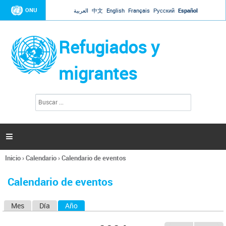
Jump to navigation
ONU
العربية
中文
English
Français
Русский
Español
Refugiados y
migrantes
B
F
u
o
s
r
c
a
m
r

u
l
Inicio
›
Calendario
›
Calendario de eventos
a
Se
r
encuentra
i
Calendario de eventos
usted
o
aquí
d
Mes
Día
Año
(solapa activa)
S
e
b
o