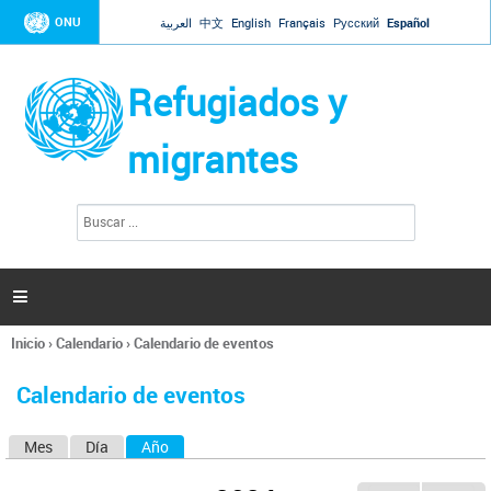
Jump to navigation
ONU
العربية
中文
English
Français
Русский
Español
Refugiados y
migrantes
B
F
u
o
s
r
c
a
m
r

u
l
Inicio
›
Calendario
›
Calendario de eventos
a
Se
r
encuentra
i
Calendario de eventos
usted
o
aquí
d
Mes
Día
Año
(solapa activa)
S
e
b
o