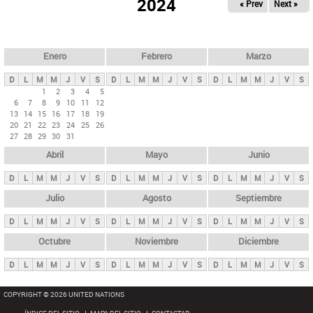
ú
2024
« Prev
Next »
l
s
a
q
p
u
e
a
Enero
Febrero
Marzo
d
s
a
D
L
M
M
J
V
S
D
L
M
M
J
V
S
D
L
M
M
J
V
S
p
1
2
3
4
5
6
7
8
9
10
11
12
r
13
14
15
16
17
18
19
i
20
21
22
23
24
25
26
27
28
29
30
31
n
Abril
Mayo
Junio
c
i
D
L
M
M
J
V
S
D
L
M
M
J
V
S
D
L
M
M
J
V
S
p
Julio
Agosto
Septiembre
a
D
L
M
M
J
V
S
D
L
M
M
J
V
S
D
L
M
M
J
V
S
l
e
Octubre
Noviembre
Diciembre
s
D
L
M
M
J
V
S
D
L
M
M
J
V
S
D
L
M
M
J
V
S
COPYRIGHT © 2026 UNITED NATIONS