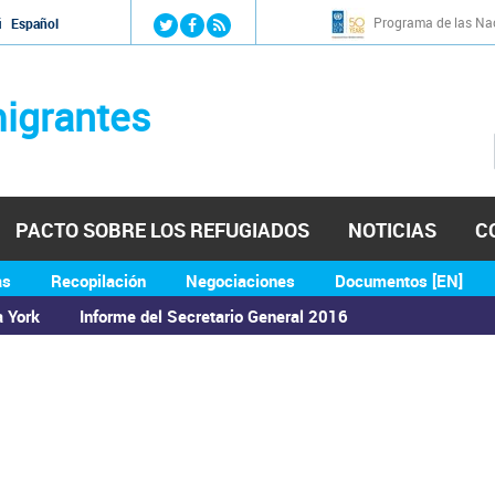
Jump to navigation
Programa de las Nac
й
Español
igrantes
PACTO SOBRE LOS REFUGIADOS
NOTICIAS
C
as
Recopilación
Negociaciones
Documentos [EN]
a York
Informe del Secretario General 2016