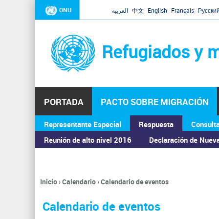
ONU
العربية
中文
English
Français
Русски
Refugiados y m
PORTADA
PACTO SOBRE MIGRACIÓN
Representante Especial
Respuesta
Consult
ASAMBLEA GENERAL
Reunión de alto nivel 2016
Declaración de Nuev
Inicio
›
Calendario
›
Calendario de eventos
Se
encuentra
Calendario de eventos
usted