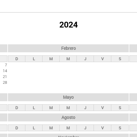
2024
Febrero
D
L
M
M
J
V
S
7
14
21
28
Mayo
D
L
M
M
J
V
S
Agosto
D
L
M
M
J
V
S