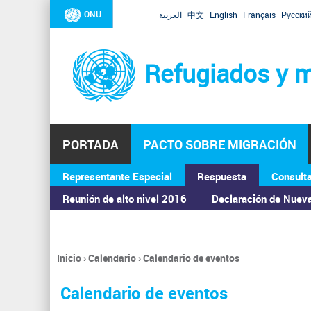
ONU
العربية
中文
English
Français
Русски
Refugiados y m
PORTADA
PACTO SOBRE MIGRACIÓN
Representante Especial
Respuesta
Consult
ASAMBLEA GENERAL
Reunión de alto nivel 2016
Declaración de Nuev
Inicio
›
Calendario
›
Calendario de eventos
Se
encuentra
Calendario de eventos
usted