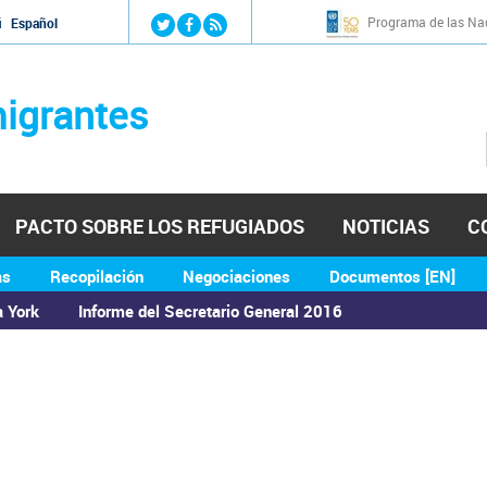
Jump to navigation
Programa de las Nac
й
Español
igrantes
PACTO SOBRE LOS REFUGIADOS
NOTICIAS
C
as
Recopilación
Negociaciones
Documentos [EN]
a York
Informe del Secretario General 2016