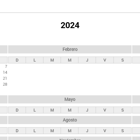
2024
Febrero
D
L
M
M
J
V
S
7
14
21
28
Mayo
D
L
M
M
J
V
S
Agosto
D
L
M
M
J
V
S