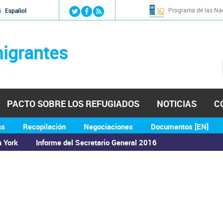
Jump to navigation
Programa de las Nac
й
Español
igrantes
PACTO SOBRE LOS REFUGIADOS
NOTICIAS
C
as
Recopilación
Negociaciones
Documentos [EN]
a York
Informe del Secretario General 2016