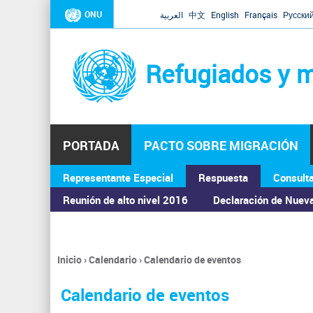
ONU
العربية
中文
English
Français
Русски
Refugiados y m
PORTADA
PACTO SOBRE MIGRACIÓN
Representante Especial
Respuesta
Consult
ASAMBLEA GENERAL
Reunión de alto nivel 2016
Declaración de Nuev
Inicio
›
Calendario
›
Calendario de eventos
Se
encuentra
Calendario de eventos
usted