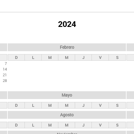
2024
Febrero
D
L
M
M
J
V
S
7
14
21
28
Mayo
D
L
M
M
J
V
S
Agosto
D
L
M
M
J
V
S