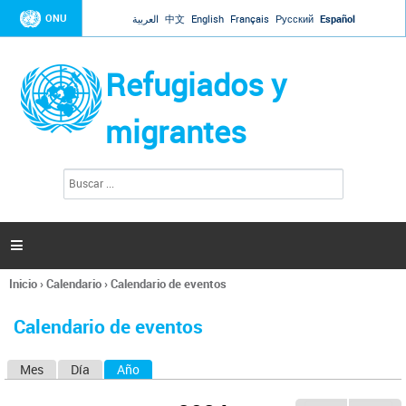
Jump to navigation
ONU
العربية
中文
English
Français
Русский
Español
Refugiados y
migrantes
B
F
u
o
s
r
c
a
m
r

u
l
Inicio
›
Calendario
›
Calendario de eventos
a
Se
r
encuentra
i
Calendario de eventos
usted
o
aquí
d
Mes
Día
Año
(solapa activa)
S
e
b
o