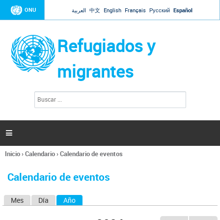
Jump to navigation
ONU
العربية
中文
English
Français
Русский
Español
Refugiados y
migrantes
B
F
u
o
s
r
c
a
m
r

u
l
Inicio
›
Calendario
›
Calendario de eventos
a
Se
r
encuentra
i
Calendario de eventos
usted
o
aquí
d
Mes
Día
Año
(solapa activa)
S
e
b
o