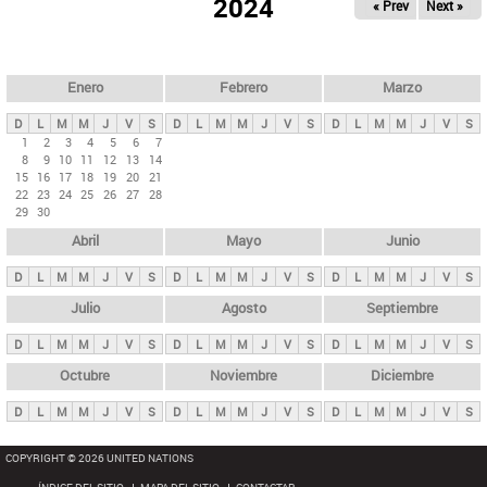
ú
2024
« Prev
Next »
l
s
a
q
p
u
e
a
Enero
Febrero
Marzo
d
s
a
D
L
M
M
J
V
S
D
L
M
M
J
V
S
D
L
M
M
J
V
S
p
1
2
3
4
5
6
7
8
9
10
11
12
13
14
r
15
16
17
18
19
20
21
i
22
23
24
25
26
27
28
29
30
n
Abril
Mayo
Junio
c
i
D
L
M
M
J
V
S
D
L
M
M
J
V
S
D
L
M
M
J
V
S
p
Julio
Agosto
Septiembre
a
D
L
M
M
J
V
S
D
L
M
M
J
V
S
D
L
M
M
J
V
S
l
e
Octubre
Noviembre
Diciembre
s
D
L
M
M
J
V
S
D
L
M
M
J
V
S
D
L
M
M
J
V
S
COPYRIGHT © 2026 UNITED NATIONS