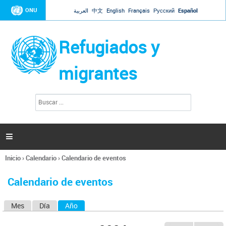
Jump to navigation
ONU
العربية
中文
English
Français
Русский
Español
Refugiados y
migrantes
B
F
u
o
s
r
c
a
m
r

u
l
Inicio
›
Calendario
›
Calendario de eventos
a
Se
r
encuentra
i
Calendario de eventos
usted
o
aquí
d
Mes
Día
Año
(solapa activa)
S
e
b
o