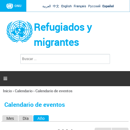
Jump to navigation
ONU
العربية
中文
English
Français
Русский
Español
Refugiados y
migrantes
B
F
u
o
s
r
c
a
m
r

u
l
Inicio
›
Calendario
›
Calendario de eventos
a
Se
r
encuentra
i
Calendario de eventos
usted
o
aquí
d
Mes
Día
Año
(solapa activa)
S
e
b
o