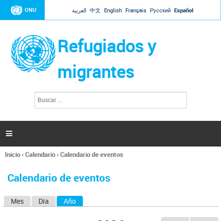
Jump to navigation
ONU
العربية
中文
English
Français
Русский
Español
Refugiados y
migrantes
B
F
u
o
s
r
c
a
m
r

u
l
Inicio
›
Calendario
›
Calendario de eventos
a
Se
r
encuentra
i
Calendario de eventos
usted
o
aquí
d
Mes
Día
Año
(solapa activa)
S
e
b
o