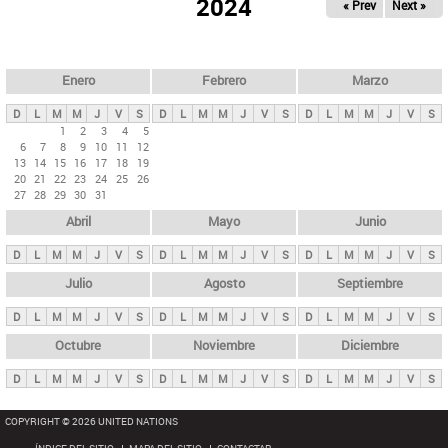
ú
2024
« Prev
Next »
l
s
a
q
p
u
e
a
Enero
Febrero
Marzo
d
s
a
D
L
M
M
J
V
S
D
L
M
M
J
V
S
D
L
M
M
J
V
S
p
1
2
3
4
5
6
7
8
9
10
11
12
r
13
14
15
16
17
18
19
i
20
21
22
23
24
25
26
27
28
29
30
31
n
Abril
Mayo
Junio
c
i
D
L
M
M
J
V
S
D
L
M
M
J
V
S
D
L
M
M
J
V
S
p
Julio
Agosto
Septiembre
a
D
L
M
M
J
V
S
D
L
M
M
J
V
S
D
L
M
M
J
V
S
l
e
Octubre
Noviembre
Diciembre
s
D
L
M
M
J
V
S
D
L
M
M
J
V
S
D
L
M
M
J
V
S
COPYRIGHT © 2026 UNITED NATIONS