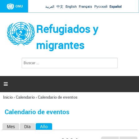
Jump to navigation
ONU
العربية
中文
English
Français
Русский
Español
Refugiados y
migrantes
B
F
u
o
s
r
c
a
m
r

u
l
Inicio
›
Calendario
›
Calendario de eventos
a
Se
r
encuentra
i
Calendario de eventos
usted
o
aquí
d
Mes
Día
Año
(solapa activa)
S
e
b
o