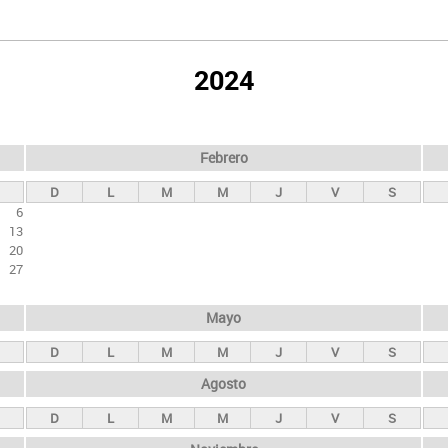
2024
Febrero
D
L
M
M
J
V
S
6
13
20
27
Mayo
D
L
M
M
J
V
S
Agosto
D
L
M
M
J
V
S