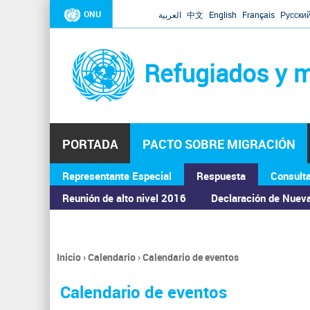
ONU
العربية
中文
English
Français
Русски
Refugiados y m
PORTADA
PACTO SOBRE MIGRACIÓN
Representante Especial
Respuesta
Consult
ASAMBLEA GENERAL
Reunión de alto nivel 2016
Declaración de Nuev
Inicio
›
Calendario
›
Calendario de eventos
Se
encuentra
Calendario de eventos
usted