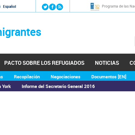
Jump to navigation
Programa de las Nac
й
Español
igrantes
PACTO SOBRE LOS REFUGIADOS
NOTICIAS
C
as
Recopilación
Negociaciones
Documentos [EN]
a York
Informe del Secretario General 2016