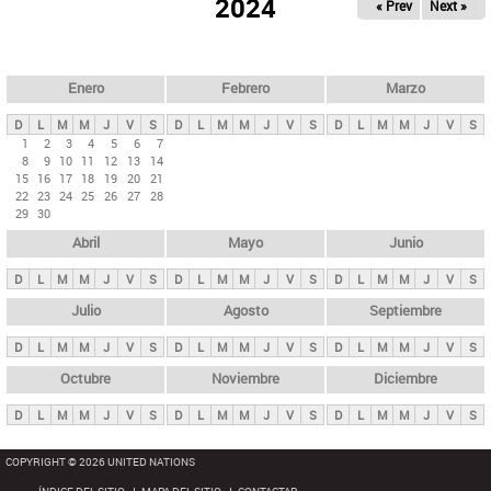
ú
2024
« Prev
Next »
l
s
a
q
p
u
e
a
Enero
Febrero
Marzo
d
s
a
D
L
M
M
J
V
S
D
L
M
M
J
V
S
D
L
M
M
J
V
S
p
1
2
3
4
5
6
7
8
9
10
11
12
13
14
r
15
16
17
18
19
20
21
i
22
23
24
25
26
27
28
29
30
n
Abril
Mayo
Junio
c
i
D
L
M
M
J
V
S
D
L
M
M
J
V
S
D
L
M
M
J
V
S
p
Julio
Agosto
Septiembre
a
D
L
M
M
J
V
S
D
L
M
M
J
V
S
D
L
M
M
J
V
S
l
e
Octubre
Noviembre
Diciembre
s
D
L
M
M
J
V
S
D
L
M
M
J
V
S
D
L
M
M
J
V
S
COPYRIGHT © 2026 UNITED NATIONS