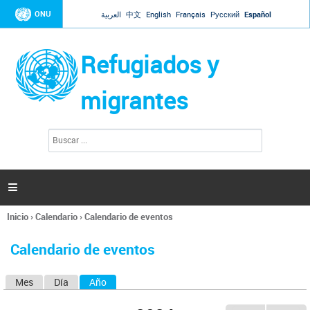
Jump to navigation
ONU
العربية
中文
English
Français
Русский
Español
Refugiados y
migrantes
B
F
u
o
s
r
c
a
m
r

u
l
Inicio
›
Calendario
›
Calendario de eventos
a
Se
r
encuentra
i
Calendario de eventos
usted
o
aquí
d
Mes
Día
Año
(solapa activa)
S
e
b
o