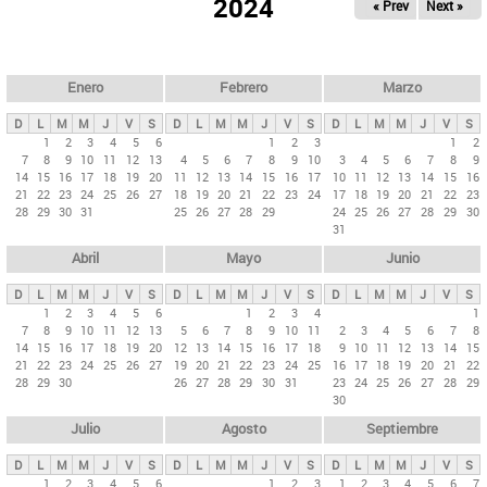
ú
2024
« Prev
Next »
l
s
a
q
p
u
e
a
Enero
Febrero
Marzo
d
s
a
D
L
M
M
J
V
S
D
L
M
M
J
V
S
D
L
M
M
J
V
S
p
1
2
3
4
5
6
1
2
3
1
2
7
8
9
10
11
12
13
4
5
6
7
8
9
10
3
4
5
6
7
8
9
r
14
15
16
17
18
19
20
11
12
13
14
15
16
17
10
11
12
13
14
15
16
i
21
22
23
24
25
26
27
18
19
20
21
22
23
24
17
18
19
20
21
22
23
28
29
30
31
25
26
27
28
29
24
25
26
27
28
29
30
n
31
c
Abril
Mayo
Junio
i
p
D
L
M
M
J
V
S
D
L
M
M
J
V
S
D
L
M
M
J
V
S
1
2
3
4
5
6
1
2
3
4
1
a
7
8
9
10
11
12
13
5
6
7
8
9
10
11
2
3
4
5
6
7
8
l
14
15
16
17
18
19
20
12
13
14
15
16
17
18
9
10
11
12
13
14
15
21
22
23
24
25
26
27
19
20
21
22
23
24
25
16
17
18
19
20
21
22
e
28
29
30
26
27
28
29
30
31
23
24
25
26
27
28
29
s
30
Julio
Agosto
Septiembre
D
L
M
M
J
V
S
D
L
M
M
J
V
S
D
L
M
M
J
V
S
1
2
3
4
5
6
1
2
3
1
2
3
4
5
6
7