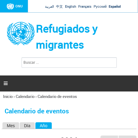
Jump to navigation
ONU
العربية
中文
English
Français
Русский
Español
Refugiados y
migrantes
B
F
u
o
s
r
c
a
m
r

u
l
Inicio
›
Calendario
›
Calendario de eventos
a
Se
r
encuentra
i
Calendario de eventos
usted
o
aquí
d
Mes
Día
Año
(solapa activa)
S
e
b
o