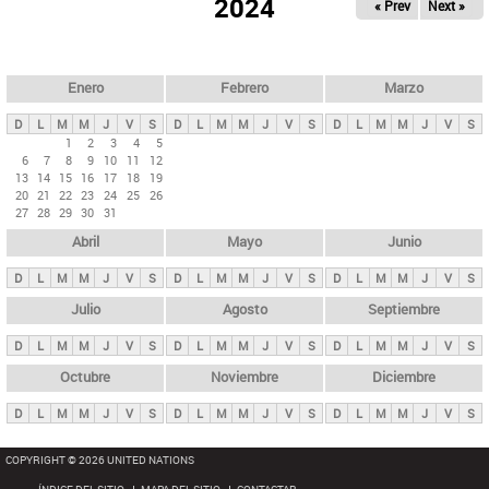
ú
2024
« Prev
Next »
l
s
a
q
p
u
e
a
Enero
Febrero
Marzo
d
s
a
D
L
M
M
J
V
S
D
L
M
M
J
V
S
D
L
M
M
J
V
S
p
1
2
3
4
5
6
7
8
9
10
11
12
r
13
14
15
16
17
18
19
i
20
21
22
23
24
25
26
27
28
29
30
31
n
Abril
Mayo
Junio
c
i
D
L
M
M
J
V
S
D
L
M
M
J
V
S
D
L
M
M
J
V
S
p
Julio
Agosto
Septiembre
a
D
L
M
M
J
V
S
D
L
M
M
J
V
S
D
L
M
M
J
V
S
l
e
Octubre
Noviembre
Diciembre
s
D
L
M
M
J
V
S
D
L
M
M
J
V
S
D
L
M
M
J
V
S
COPYRIGHT © 2026 UNITED NATIONS