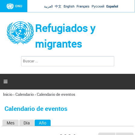
Jump to navigation
ONU
العربية
中文
English
Français
Русский
Español
Refugiados y
migrantes
B
F
u
o
s
r
c
a
m
r

u
l
Inicio
›
Calendario
›
Calendario de eventos
a
Se
r
encuentra
i
Calendario de eventos
usted
o
aquí
d
Mes
Día
Año
(solapa activa)
S
e
b
o