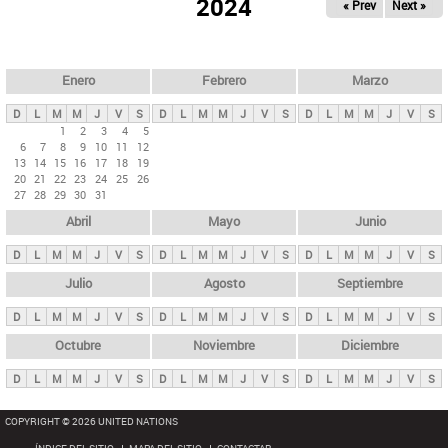
ú
2024
« Prev
Next »
l
s
a
q
p
u
e
a
Enero
Febrero
Marzo
d
s
a
D
L
M
M
J
V
S
D
L
M
M
J
V
S
D
L
M
M
J
V
S
p
1
2
3
4
5
6
7
8
9
10
11
12
r
13
14
15
16
17
18
19
i
20
21
22
23
24
25
26
27
28
29
30
31
n
Abril
Mayo
Junio
c
i
D
L
M
M
J
V
S
D
L
M
M
J
V
S
D
L
M
M
J
V
S
p
Julio
Agosto
Septiembre
a
D
L
M
M
J
V
S
D
L
M
M
J
V
S
D
L
M
M
J
V
S
l
e
Octubre
Noviembre
Diciembre
s
D
L
M
M
J
V
S
D
L
M
M
J
V
S
D
L
M
M
J
V
S
COPYRIGHT © 2026 UNITED NATIONS