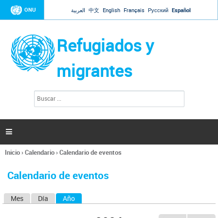
Jump to navigation
ONU
العربية
中文
English
Français
Русский
Español
Refugiados y
migrantes
B
F
u
o
s
r
c
a
m
r

u
l
Inicio
›
Calendario
›
Calendario de eventos
a
Se
r
encuentra
i
Calendario de eventos
usted
o
aquí
d
Mes
Día
Año
(solapa activa)
S
e
b
o