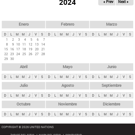
ú
2024
« Prev
Next »
l
s
a
q
p
u
e
a
Enero
Febrero
Marzo
d
s
a
D
L
M
M
J
V
S
D
L
M
M
J
V
S
D
L
M
M
J
V
S
p
1
2
3
4
5
6
7
8
9
10
11
12
13
14
r
15
16
17
18
19
20
21
i
22
23
24
25
26
27
28
29
30
n
Abril
Mayo
Junio
c
i
D
L
M
M
J
V
S
D
L
M
M
J
V
S
D
L
M
M
J
V
S
p
Julio
Agosto
Septiembre
a
D
L
M
M
J
V
S
D
L
M
M
J
V
S
D
L
M
M
J
V
S
l
e
Octubre
Noviembre
Diciembre
s
D
L
M
M
J
V
S
D
L
M
M
J
V
S
D
L
M
M
J
V
S
COPYRIGHT © 2026 UNITED NATIONS