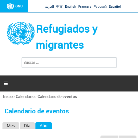
Jump to navigation
ONU
العربية
中文
English
Français
Русский
Español
Refugiados y
migrantes
B
F
u
o
s
r
c
a
m
r

u
l
Inicio
›
Calendario
›
Calendario de eventos
a
Se
r
encuentra
i
Calendario de eventos
usted
o
aquí
d
Mes
Día
Año
(solapa activa)
S
e
b
o