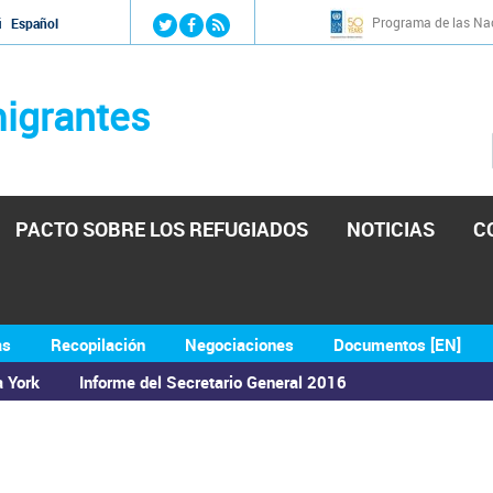
Jump to navigation
Programa de las Nac
й
Español
igrantes
PACTO SOBRE LOS REFUGIADOS
NOTICIAS
C
as
Recopilación
Negociaciones
Documentos [EN]
a York
Informe del Secretario General 2016