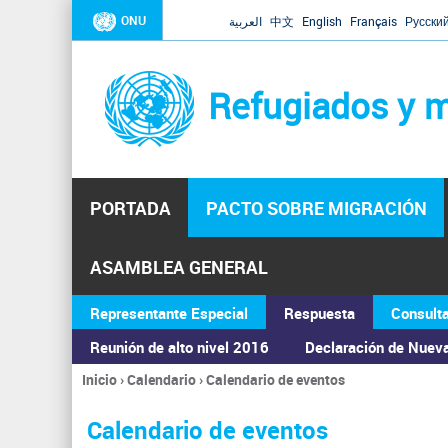
ONU
العربية
中文
English
Français
Русски
Refugiados y m
PORTADA
PACTO SOBRE MIGRACIÓN
ASAMBLEA GENERAL
Representante Especial
Respuesta
Consult
Reunión de alto nivel 2016
Declaración de Nuev
Inicio
›
Calendario
›
Calendario de eventos
Se
encuentra
Calendario de eventos
usted