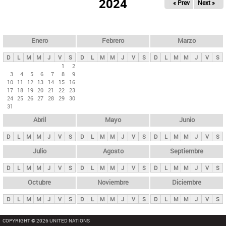
ú
2024
« Prev
Next »
l
s
a
q
p
u
e
a
Enero
Febrero
Marzo
d
s
a
D
L
M
M
J
V
S
D
L
M
M
J
V
S
D
L
M
M
J
V
S
p
1
2
3
4
5
6
7
8
9
r
10
11
12
13
14
15
16
i
17
18
19
20
21
22
23
24
25
26
27
28
29
30
n
31
c
Abril
Mayo
Junio
i
p
D
L
M
M
J
V
S
D
L
M
M
J
V
S
D
L
M
M
J
V
S
a
Julio
Agosto
Septiembre
l
D
L
M
M
J
V
S
D
L
M
M
J
V
S
D
L
M
M
J
V
S
e
Octubre
Noviembre
Diciembre
s
D
L
M
M
J
V
S
D
L
M
M
J
V
S
D
L
M
M
J
V
S
COPYRIGHT © 2026 UNITED NATIONS