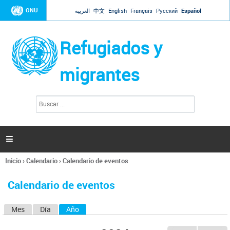
Jump to navigation
ONU
العربية
中文
English
Français
Русский
Español
Refugiados y
migrantes
B
F
u
o
s
r
c
a
m
r

u
l
Inicio
›
Calendario
›
Calendario de eventos
a
Se
r
encuentra
i
Calendario de eventos
usted
o
aquí
d
Mes
Día
Año
(solapa activa)
S
e
b
o