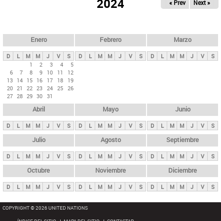
ú
2024
« Prev
Next »
l
s
a
q
p
u
e
a
Enero
Febrero
Marzo
d
s
a
D
L
M
M
J
V
S
D
L
M
M
J
V
S
D
L
M
M
J
V
S
p
1
2
3
4
5
6
7
8
9
10
11
12
r
13
14
15
16
17
18
19
i
20
21
22
23
24
25
26
27
28
29
30
31
n
Abril
Mayo
Junio
c
i
D
L
M
M
J
V
S
D
L
M
M
J
V
S
D
L
M
M
J
V
S
p
Julio
Agosto
Septiembre
a
D
L
M
M
J
V
S
D
L
M
M
J
V
S
D
L
M
M
J
V
S
l
e
Octubre
Noviembre
Diciembre
s
D
L
M
M
J
V
S
D
L
M
M
J
V
S
D
L
M
M
J
V
S
COPYRIGHT © 2026 UNITED NATIONS