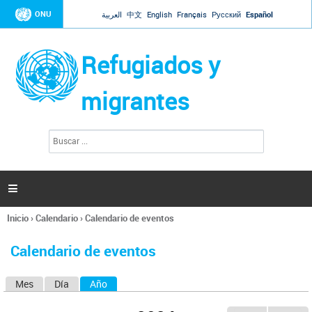
Jump to navigation
ONU
العربية
中文
English
Français
Русский
Español
Refugiados y
migrantes
B
F
u
o
s
r
c
a
m
r

u
l
Inicio
›
Calendario
›
Calendario de eventos
a
Se
r
encuentra
i
Calendario de eventos
usted
o
aquí
d
Mes
Día
Año
(solapa activa)
S
e
b
o