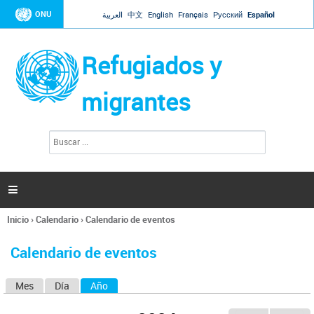
Jump to navigation
ONU
العربية
中文
English
Français
Русский
Español
Refugiados y
migrantes
B
F
u
o
s
r
c
a
m
r

u
l
Inicio
›
Calendario
›
Calendario de eventos
a
Se
r
encuentra
i
Calendario de eventos
usted
o
aquí
d
Mes
Día
Año
(solapa activa)
S
e
b
o