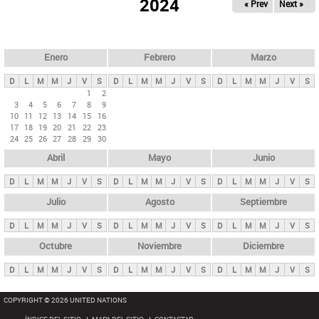
ú
2024
« Prev
Next »
l
s
a
q
p
u
e
a
Enero
Febrero
Marzo
d
s
a
D
L
M
M
J
V
S
D
L
M
M
J
V
S
D
L
M
M
J
V
S
p
1
2
3
4
5
6
7
8
9
r
10
11
12
13
14
15
16
i
17
18
19
20
21
22
23
24
25
26
27
28
29
30
n
Abril
Mayo
Junio
c
i
D
L
M
M
J
V
S
D
L
M
M
J
V
S
D
L
M
M
J
V
S
p
Julio
Agosto
Septiembre
a
D
L
M
M
J
V
S
D
L
M
M
J
V
S
D
L
M
M
J
V
S
l
e
Octubre
Noviembre
Diciembre
s
D
L
M
M
J
V
S
D
L
M
M
J
V
S
D
L
M
M
J
V
S
COPYRIGHT © 2026 UNITED NATIONS