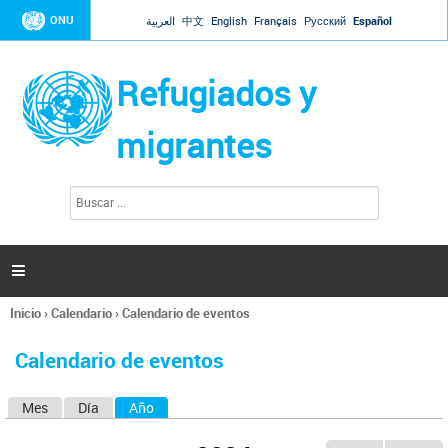
Jump to navigation
ONU
العربية
中文
English
Français
Русский
Español
Refugiados y
migrantes
B
F
u
o
s
r
c
a
m
r

u
l
Inicio
›
Calendario
›
Calendario de eventos
a
Se
r
encuentra
i
Calendario de eventos
usted
o
aquí
d
Mes
Día
Año
(solapa activa)
S
e
b
o