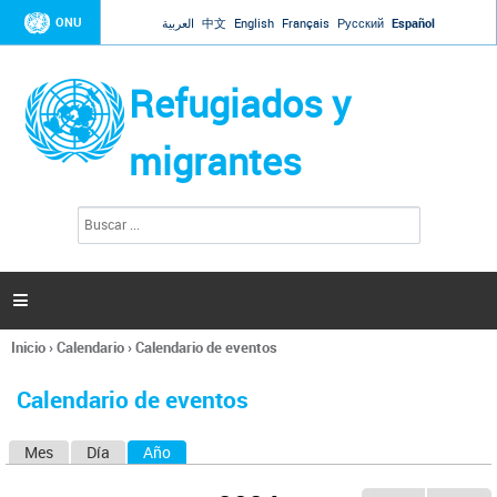
Jump to navigation
ONU
العربية
中文
English
Français
Русский
Español
Refugiados y
migrantes
B
F
u
o
s
r
c
a
m
r

u
l
Inicio
›
Calendario
›
Calendario de eventos
a
Se
r
encuentra
i
Calendario de eventos
usted
o
aquí
d
Mes
Día
Año
(solapa activa)
S
e
b
o