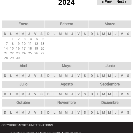
ú
2024
« Prev
Next »
l
s
a
q
p
u
e
a
Enero
Febrero
Marzo
d
s
a
D
L
M
M
J
V
S
D
L
M
M
J
V
S
D
L
M
M
J
V
S
p
1
2
3
4
5
6
7
8
9
10
11
12
13
r
14
15
16
17
18
19
20
i
21
22
23
24
25
26
27
28
29
30
n
Abril
Mayo
Junio
c
i
D
L
M
M
J
V
S
D
L
M
M
J
V
S
D
L
M
M
J
V
S
p
Julio
Agosto
Septiembre
a
D
L
M
M
J
V
S
D
L
M
M
J
V
S
D
L
M
M
J
V
S
l
e
Octubre
Noviembre
Diciembre
s
D
L
M
M
J
V
S
D
L
M
M
J
V
S
D
L
M
M
J
V
S
COPYRIGHT © 2026 UNITED NATIONS