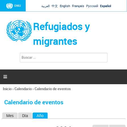
Jump to navigation
ONU
العربية
中文
English
Français
Русский
Español
Refugiados y
migrantes
B
F
u
o
s
r
c
a
m
r

u
l
Inicio
›
Calendario
›
Calendario de eventos
a
Se
r
encuentra
i
Calendario de eventos
usted
o
aquí
d
Mes
Día
Año
(solapa activa)
S
e
b
o