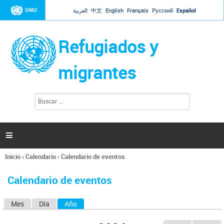
Jump to navigation
ONU
العربية
中文
English
Français
Русский
Español
Refugiados y
migrantes
B
F
u
o
s
r
c
a
m
r

u
l
Inicio
›
Calendario
›
Calendario de eventos
a
Se
r
encuentra
i
Calendario de eventos
usted
o
aquí
d
Mes
Día
Año
(solapa activa)
S
e
b
o