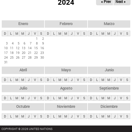
ú
2024
« Prev
Next »
l
s
a
q
p
u
e
a
Enero
Febrero
Marzo
d
s
a
D
L
M
M
J
V
S
D
L
M
M
J
V
S
D
L
M
M
J
V
S
p
1
2
3
4
5
6
7
8
9
r
10
11
12
13
14
15
16
i
17
18
19
20
21
22
23
24
25
26
27
28
29
30
n
31
c
Abril
Mayo
Junio
i
p
D
L
M
M
J
V
S
D
L
M
M
J
V
S
D
L
M
M
J
V
S
a
Julio
Agosto
Septiembre
l
D
L
M
M
J
V
S
D
L
M
M
J
V
S
D
L
M
M
J
V
S
e
Octubre
Noviembre
Diciembre
s
D
L
M
M
J
V
S
D
L
M
M
J
V
S
D
L
M
M
J
V
S
COPYRIGHT © 2026 UNITED NATIONS