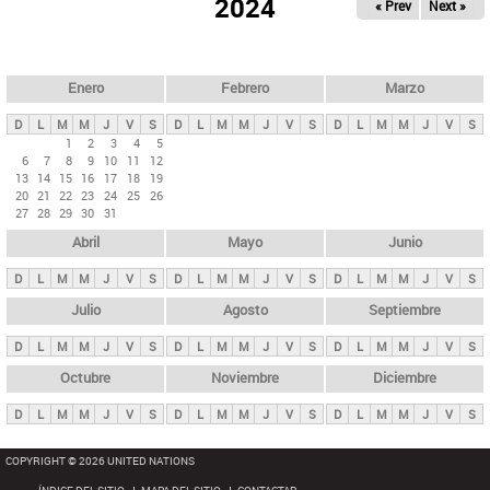
ú
2024
« Prev
Next »
l
s
a
q
p
u
e
a
Enero
Febrero
Marzo
d
s
a
D
L
M
M
J
V
S
D
L
M
M
J
V
S
D
L
M
M
J
V
S
p
1
2
3
4
5
6
7
8
9
10
11
12
r
13
14
15
16
17
18
19
i
20
21
22
23
24
25
26
27
28
29
30
31
n
Abril
Mayo
Junio
c
i
D
L
M
M
J
V
S
D
L
M
M
J
V
S
D
L
M
M
J
V
S
p
Julio
Agosto
Septiembre
a
D
L
M
M
J
V
S
D
L
M
M
J
V
S
D
L
M
M
J
V
S
l
e
Octubre
Noviembre
Diciembre
s
D
L
M
M
J
V
S
D
L
M
M
J
V
S
D
L
M
M
J
V
S
COPYRIGHT © 2026 UNITED NATIONS