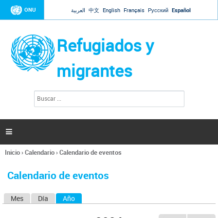
Jump to navigation
ONU
العربية
中文
English
Français
Русский
Español
Refugiados y
migrantes
B
F
u
o
s
r
c
a
m
r

u
l
Inicio
›
Calendario
›
Calendario de eventos
a
Se
r
encuentra
i
Calendario de eventos
usted
o
aquí
d
Mes
Día
Año
(solapa activa)
S
e
b
o