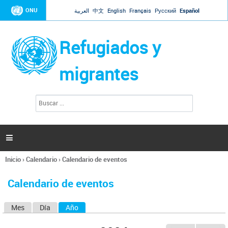
Jump to navigation
ONU
العربية
中文
English
Français
Русский
Español
Refugiados y
migrantes
B
F
u
o
s
r
c
a
m
r

u
l
Inicio
›
Calendario
›
Calendario de eventos
a
Se
r
encuentra
i
Calendario de eventos
usted
o
aquí
d
Mes
Día
Año
(solapa activa)
S
e
b
o