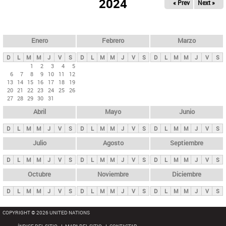
ú
2024
« Prev
Next »
l
s
a
q
p
u
e
a
Enero
Febrero
Marzo
d
s
a
D
L
M
M
J
V
S
D
L
M
M
J
V
S
D
L
M
M
J
V
S
p
1
2
3
4
5
6
7
8
9
10
11
12
r
13
14
15
16
17
18
19
i
20
21
22
23
24
25
26
27
28
29
30
31
n
Abril
Mayo
Junio
c
i
D
L
M
M
J
V
S
D
L
M
M
J
V
S
D
L
M
M
J
V
S
p
Julio
Agosto
Septiembre
a
D
L
M
M
J
V
S
D
L
M
M
J
V
S
D
L
M
M
J
V
S
l
e
Octubre
Noviembre
Diciembre
s
D
L
M
M
J
V
S
D
L
M
M
J
V
S
D
L
M
M
J
V
S
COPYRIGHT © 2026 UNITED NATIONS