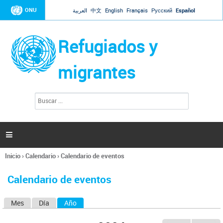
Jump to navigation
ONU
العربية
中文
English
Français
Русский
Español
Refugiados y
migrantes
B
F
u
o
s
r
c
a
m
r

u
l
Inicio
›
Calendario
›
Calendario de eventos
a
Se
r
encuentra
i
Calendario de eventos
usted
o
aquí
d
Mes
Día
Año
(solapa activa)
S
e
b
o