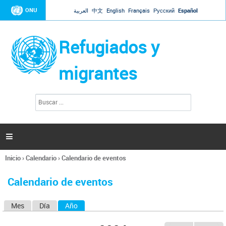
Jump to navigation
ONU
العربية
中文
English
Français
Русский
Español
Refugiados y
migrantes
B
F
u
o
s
r
c
a
m
r

u
l
Inicio
›
Calendario
›
Calendario de eventos
a
Se
r
encuentra
i
Calendario de eventos
usted
o
aquí
d
Mes
Día
Año
(solapa activa)
S
e
b
o