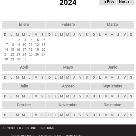
ú
2024
« Prev
Next »
l
s
a
q
p
u
e
a
Enero
Febrero
Marzo
d
s
a
D
L
M
M
J
V
S
D
L
M
M
J
V
S
D
L
M
M
J
V
S
p
1
2
3
4
5
6
7
8
9
10
11
12
13
r
14
15
16
17
18
19
20
i
21
22
23
24
25
26
27
28
29
30
31
n
Abril
Mayo
Junio
c
i
D
L
M
M
J
V
S
D
L
M
M
J
V
S
D
L
M
M
J
V
S
p
Julio
Agosto
Septiembre
a
D
L
M
M
J
V
S
D
L
M
M
J
V
S
D
L
M
M
J
V
S
l
e
Octubre
Noviembre
Diciembre
s
D
L
M
M
J
V
S
D
L
M
M
J
V
S
D
L
M
M
J
V
S
COPYRIGHT © 2026 UNITED NATIONS