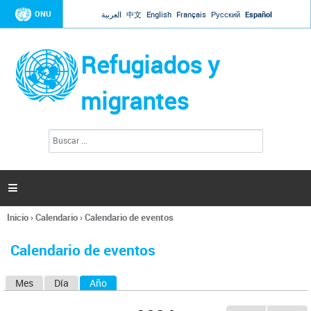
Jump to navigation
ONU
العربية
中文
English
Français
Русский
Español
Refugiados y
migrantes
B
F
u
o
s
r
c
a
m
r

u
l
Inicio
›
Calendario
›
Calendario de eventos
a
Se
r
encuentra
i
Calendario de eventos
usted
o
aquí
d
Mes
Día
Año
(solapa activa)
S
e
b
o