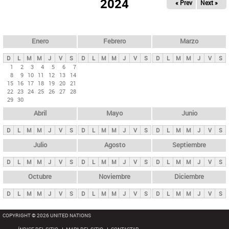
ú
2024
« Prev
Next »
l
s
a
q
p
u
e
a
Enero
Febrero
Marzo
d
s
a
D
L
M
M
J
V
S
D
L
M
M
J
V
S
D
L
M
M
J
V
S
p
1
2
3
4
5
6
7
8
9
10
11
12
13
14
r
15
16
17
18
19
20
21
i
22
23
24
25
26
27
28
29
30
n
Abril
Mayo
Junio
c
i
D
L
M
M
J
V
S
D
L
M
M
J
V
S
D
L
M
M
J
V
S
p
Julio
Agosto
Septiembre
a
D
L
M
M
J
V
S
D
L
M
M
J
V
S
D
L
M
M
J
V
S
l
e
Octubre
Noviembre
Diciembre
s
D
L
M
M
J
V
S
D
L
M
M
J
V
S
D
L
M
M
J
V
S
COPYRIGHT © 2026 UNITED NATIONS