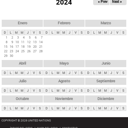
ú
2024
« Prev
Next »
l
s
a
q
p
u
e
a
Enero
Febrero
Marzo
d
s
a
D
L
M
M
J
V
S
D
L
M
M
J
V
S
D
L
M
M
J
V
S
p
1
2
3
4
5
6
7
8
9
10
11
12
13
14
r
15
16
17
18
19
20
21
i
22
23
24
25
26
27
28
29
30
n
Abril
Mayo
Junio
c
i
D
L
M
M
J
V
S
D
L
M
M
J
V
S
D
L
M
M
J
V
S
p
Julio
Agosto
Septiembre
a
D
L
M
M
J
V
S
D
L
M
M
J
V
S
D
L
M
M
J
V
S
l
e
Octubre
Noviembre
Diciembre
s
D
L
M
M
J
V
S
D
L
M
M
J
V
S
D
L
M
M
J
V
S
COPYRIGHT © 2026 UNITED NATIONS