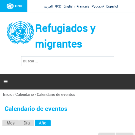
Jump to navigation
ONU
العربية
中文
English
Français
Русский
Español
Refugiados y
migrantes
B
F
u
o
s
r
c
a
m
r

u
l
Inicio
›
Calendario
›
Calendario de eventos
a
Se
r
encuentra
i
Calendario de eventos
usted
o
aquí
d
Mes
Día
Año
(solapa activa)
S
e
b
o