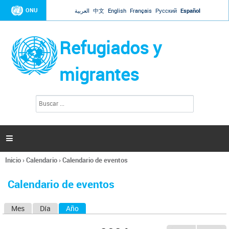
Jump to navigation
ONU
العربية
中文
English
Français
Русский
Español
Refugiados y
migrantes
B
F
u
o
s
r
c
a
m
r

u
l
Inicio
›
Calendario
›
Calendario de eventos
a
Se
r
encuentra
i
Calendario de eventos
usted
o
aquí
d
Mes
Día
Año
(solapa activa)
S
e
b
o