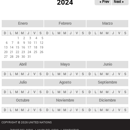
ú
2024
« Prev
Next »
l
s
a
q
p
u
e
a
Enero
Febrero
Marzo
d
s
a
D
L
M
M
J
V
S
D
L
M
M
J
V
S
D
L
M
M
J
V
S
p
1
2
3
4
5
6
7
8
9
10
11
12
r
13
14
15
16
17
18
19
i
20
21
22
23
24
25
26
27
28
29
30
31
n
Abril
Mayo
Junio
c
i
D
L
M
M
J
V
S
D
L
M
M
J
V
S
D
L
M
M
J
V
S
p
Julio
Agosto
Septiembre
a
D
L
M
M
J
V
S
D
L
M
M
J
V
S
D
L
M
M
J
V
S
l
e
Octubre
Noviembre
Diciembre
s
D
L
M
M
J
V
S
D
L
M
M
J
V
S
D
L
M
M
J
V
S
COPYRIGHT © 2026 UNITED NATIONS