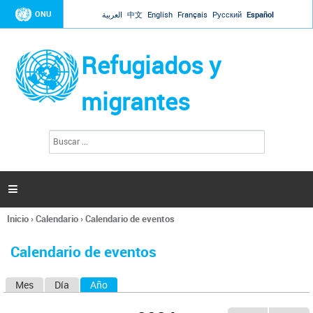
Jump to navigation
ONU
العربية
中文
English
Français
Русский
Español
Refugiados y
migrantes
B
F
u
o
s
r
c
a
m
r

u
l
Inicio
›
Calendario
›
Calendario de eventos
a
Se
r
encuentra
i
Calendario de eventos
usted
o
aquí
d
Mes
Día
Año
(solapa activa)
S
e
b
o