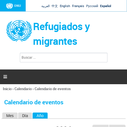
Jump to navigation
ONU
العربية
中文
English
Français
Русский
Español
Refugiados y
migrantes
B
F
u
o
s
r
c
a
m
r

u
l
Inicio
›
Calendario
›
Calendario de eventos
a
Se
r
encuentra
i
Calendario de eventos
usted
o
aquí
d
Mes
Día
Año
(solapa activa)
S
e
b
o