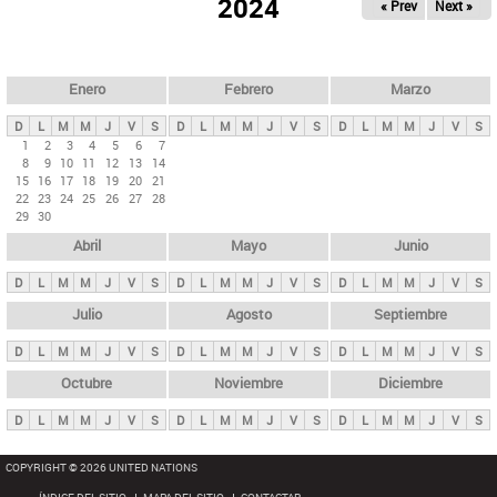
ú
2024
« Prev
Next »
l
s
a
q
p
u
e
a
Enero
Febrero
Marzo
d
s
a
D
L
M
M
J
V
S
D
L
M
M
J
V
S
D
L
M
M
J
V
S
p
1
2
3
4
5
6
7
8
9
10
11
12
13
14
r
15
16
17
18
19
20
21
i
22
23
24
25
26
27
28
29
30
n
Abril
Mayo
Junio
c
i
D
L
M
M
J
V
S
D
L
M
M
J
V
S
D
L
M
M
J
V
S
p
Julio
Agosto
Septiembre
a
D
L
M
M
J
V
S
D
L
M
M
J
V
S
D
L
M
M
J
V
S
l
e
Octubre
Noviembre
Diciembre
s
D
L
M
M
J
V
S
D
L
M
M
J
V
S
D
L
M
M
J
V
S
COPYRIGHT © 2026 UNITED NATIONS