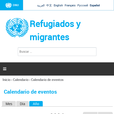
Jump to navigation
ONU
العربية
中文
English
Français
Русский
Español
Refugiados y
migrantes
B
F
u
o
s
r
c
a
m
r

u
l
Inicio
›
Calendario
›
Calendario de eventos
a
Se
r
encuentra
i
Calendario de eventos
usted
o
aquí
d
Mes
Día
Año
(solapa activa)
S
e
b
o