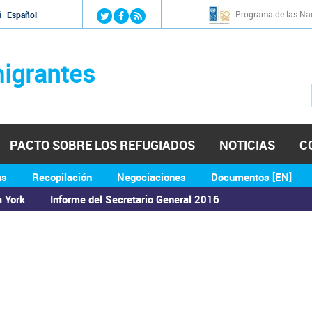
Jump to navigation
Programa de las Nac
й
Español
igrantes
PACTO SOBRE LOS REFUGIADOS
NOTICIAS
C
as
Recopilación
Negociaciones
Documentos [EN]
a York
Informe del Secretario General 2016