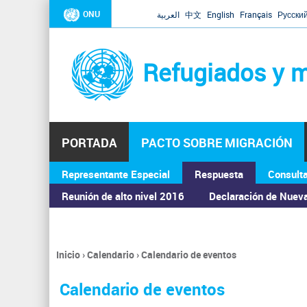
ONU
العربية
中文
English
Français
Русски
Refugiados y m
PORTADA
PACTO SOBRE MIGRACIÓN
Representante Especial
Respuesta
Consult
ASAMBLEA GENERAL
Reunión de alto nivel 2016
Declaración de Nuev
Inicio
›
Calendario
›
Calendario de eventos
Se
encuentra
Calendario de eventos
usted