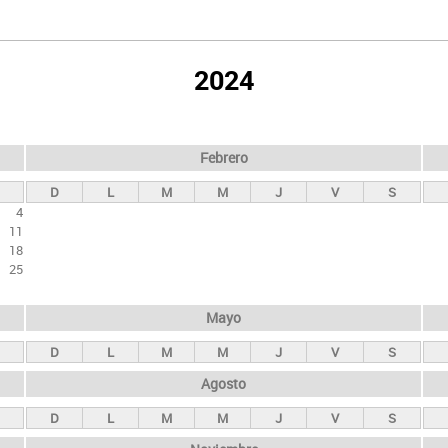
2024
Febrero
D
L
M
M
J
V
S
4
11
18
25
Mayo
D
L
M
M
J
V
S
Agosto
D
L
M
M
J
V
S