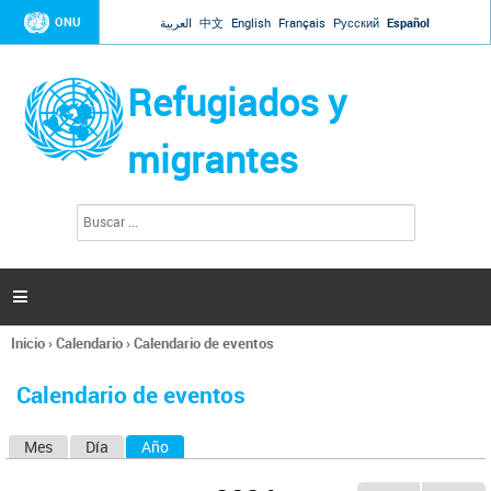
Jump to navigation
ONU
العربية
中文
English
Français
Русский
Español
Refugiados y
migrantes
B
F
u
o
s
r
c
a
m
r

u
l
Inicio
›
Calendario
›
Calendario de eventos
a
Se
r
encuentra
i
Calendario de eventos
usted
o
aquí
d
Mes
Día
Año
(solapa activa)
S
e
b
o