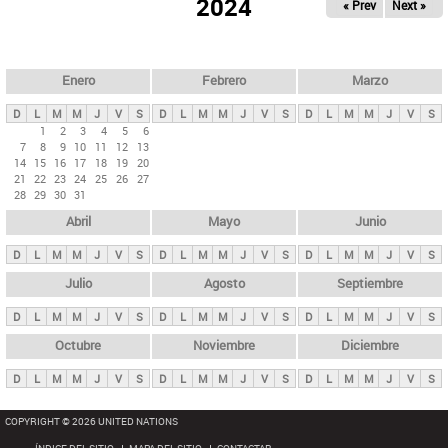
ú
2024
« Prev
Next »
l
s
a
q
p
u
e
a
Enero
Febrero
Marzo
d
s
a
D
L
M
M
J
V
S
D
L
M
M
J
V
S
D
L
M
M
J
V
S
p
1
2
3
4
5
6
7
8
9
10
11
12
13
r
14
15
16
17
18
19
20
i
21
22
23
24
25
26
27
28
29
30
31
n
Abril
Mayo
Junio
c
i
D
L
M
M
J
V
S
D
L
M
M
J
V
S
D
L
M
M
J
V
S
p
Julio
Agosto
Septiembre
a
D
L
M
M
J
V
S
D
L
M
M
J
V
S
D
L
M
M
J
V
S
l
e
Octubre
Noviembre
Diciembre
s
D
L
M
M
J
V
S
D
L
M
M
J
V
S
D
L
M
M
J
V
S
COPYRIGHT © 2026 UNITED NATIONS