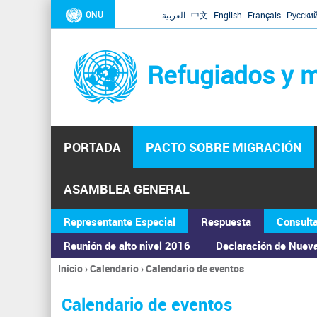
ONU
العربية
中文
English
Français
Русски
Refugiados y m
PORTADA
PACTO SOBRE MIGRACIÓN
ASAMBLEA GENERAL
Representante Especial
Respuesta
Consult
Reunión de alto nivel 2016
Declaración de Nuev
Inicio
›
Calendario
›
Calendario de eventos
Se
encuentra
Calendario de eventos
usted