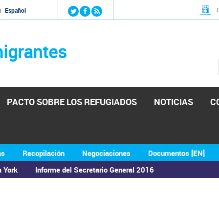
Jump to navigation
й
Español
igrantes
PACTO SOBRE LOS REFUGIADOS
NOTICIAS
C
as
Recopilación
Negociaciones
Documentos [EN]
a York
Informe del Secretario General 2016