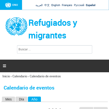
Jump to navigation
ONU
العربية
中文
English
Français
Русский
Español
Refugiados y
migrantes
B
F
u
o
s
r
c
a
m
r

u
l
Inicio
›
Calendario
›
Calendario de eventos
a
Se
r
encuentra
i
Calendario de eventos
usted
o
aquí
d
Mes
Día
Año
(solapa activa)
S
e
b
o