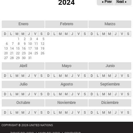
ú
2024
« Prev
Next »
l
s
a
q
p
u
e
a
Enero
Febrero
Marzo
d
s
a
D
L
M
M
J
V
S
D
L
M
M
J
V
S
D
L
M
M
J
V
S
p
1
2
3
4
5
6
7
8
9
10
11
12
r
13
14
15
16
17
18
19
i
20
21
22
23
24
25
26
27
28
29
30
31
n
Abril
Mayo
Junio
c
i
D
L
M
M
J
V
S
D
L
M
M
J
V
S
D
L
M
M
J
V
S
p
Julio
Agosto
Septiembre
a
D
L
M
M
J
V
S
D
L
M
M
J
V
S
D
L
M
M
J
V
S
l
e
Octubre
Noviembre
Diciembre
s
D
L
M
M
J
V
S
D
L
M
M
J
V
S
D
L
M
M
J
V
S
COPYRIGHT © 2026 UNITED NATIONS