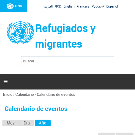
Jump to navigation
ONU
العربية
中文
English
Français
Русский
Español
Refugiados y
migrantes
B
F
u
o
s
r
c
a
m
r

u
l
Inicio
›
Calendario
›
Calendario de eventos
a
Se
r
encuentra
i
Calendario de eventos
usted
o
aquí
d
Mes
Día
Año
(solapa activa)
S
e
b
o