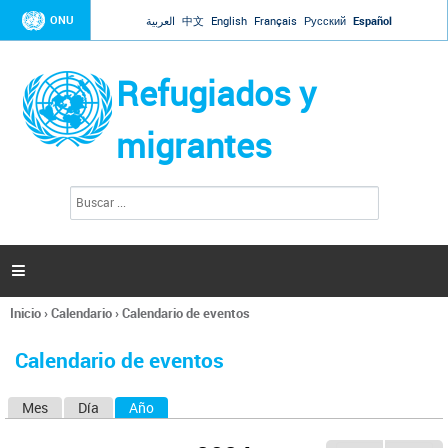
Jump to navigation
ONU
العربية
中文
English
Français
Русский
Español
Refugiados y
migrantes
B
F
u
o
s
r
c
a
m
r

u
l
Inicio
›
Calendario
›
Calendario de eventos
a
Se
r
encuentra
i
Calendario de eventos
usted
o
aquí
d
Mes
Día
Año
(solapa activa)
S
e
b
o