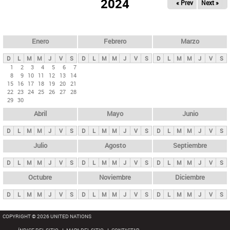
ú
2024
« Prev
Next »
l
s
a
q
p
u
e
a
Enero
Febrero
Marzo
d
s
a
D
L
M
M
J
V
S
D
L
M
M
J
V
S
D
L
M
M
J
V
S
p
1
2
3
4
5
6
7
8
9
10
11
12
13
14
r
15
16
17
18
19
20
21
i
22
23
24
25
26
27
28
29
30
n
Abril
Mayo
Junio
c
i
D
L
M
M
J
V
S
D
L
M
M
J
V
S
D
L
M
M
J
V
S
p
Julio
Agosto
Septiembre
a
D
L
M
M
J
V
S
D
L
M
M
J
V
S
D
L
M
M
J
V
S
l
e
Octubre
Noviembre
Diciembre
s
D
L
M
M
J
V
S
D
L
M
M
J
V
S
D
L
M
M
J
V
S
COPYRIGHT © 2026 UNITED NATIONS