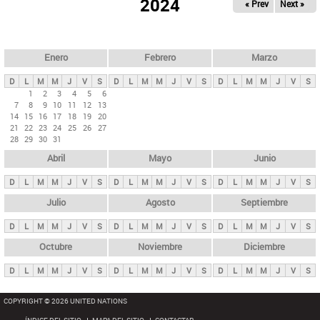
ú
2024
« Prev
Next »
l
s
a
q
p
u
e
a
Enero
Febrero
Marzo
d
s
a
D
L
M
M
J
V
S
D
L
M
M
J
V
S
D
L
M
M
J
V
S
p
1
2
3
4
5
6
7
8
9
10
11
12
13
r
14
15
16
17
18
19
20
i
21
22
23
24
25
26
27
28
29
30
31
n
Abril
Mayo
Junio
c
i
D
L
M
M
J
V
S
D
L
M
M
J
V
S
D
L
M
M
J
V
S
p
Julio
Agosto
Septiembre
a
D
L
M
M
J
V
S
D
L
M
M
J
V
S
D
L
M
M
J
V
S
l
e
Octubre
Noviembre
Diciembre
s
D
L
M
M
J
V
S
D
L
M
M
J
V
S
D
L
M
M
J
V
S
COPYRIGHT © 2026 UNITED NATIONS