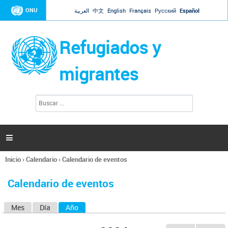
Jump to navigation
ONU
العربية
中文
English
Français
Русский
Español
Refugiados y
migrantes
B
F
u
o
s
r
c
a
m
r

u
l
Inicio
›
Calendario
›
Calendario de eventos
a
Se
r
encuentra
i
Calendario de eventos
usted
o
aquí
d
Mes
Día
Año
(solapa activa)
S
e
b
o