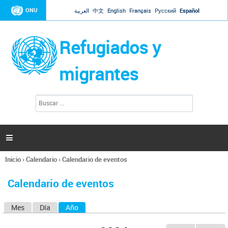
Jump to navigation
ONU
العربية
中文
English
Français
Русский
Español
Refugiados y
migrantes
B
F
u
o
s
r
c
a
m
r

u
l
Inicio
›
Calendario
›
Calendario de eventos
a
Se
r
encuentra
i
Calendario de eventos
usted
o
aquí
d
Mes
Día
Año
(solapa activa)
S
e
b
o