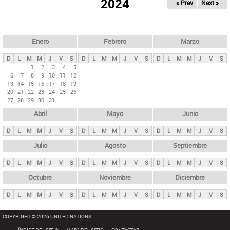
ú
2024
« Prev
Next »
l
s
a
q
p
u
e
a
Enero
Febrero
Marzo
d
s
a
D
L
M
M
J
V
S
D
L
M
M
J
V
S
D
L
M
M
J
V
S
p
1
2
3
4
5
6
7
8
9
10
11
12
r
13
14
15
16
17
18
19
i
20
21
22
23
24
25
26
27
28
29
30
31
n
Abril
Mayo
Junio
c
i
D
L
M
M
J
V
S
D
L
M
M
J
V
S
D
L
M
M
J
V
S
p
Julio
Agosto
Septiembre
a
D
L
M
M
J
V
S
D
L
M
M
J
V
S
D
L
M
M
J
V
S
l
e
Octubre
Noviembre
Diciembre
s
D
L
M
M
J
V
S
D
L
M
M
J
V
S
D
L
M
M
J
V
S
COPYRIGHT © 2026 UNITED NATIONS