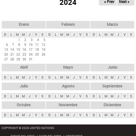
ú
2024
« Prev
Next »
l
s
a
q
p
u
e
a
Enero
Febrero
Marzo
d
s
a
D
L
M
M
J
V
S
D
L
M
M
J
V
S
D
L
M
M
J
V
S
p
1
2
3
4
5
6
7
8
9
10
11
12
r
13
14
15
16
17
18
19
i
20
21
22
23
24
25
26
27
28
29
30
31
n
Abril
Mayo
Junio
c
i
D
L
M
M
J
V
S
D
L
M
M
J
V
S
D
L
M
M
J
V
S
p
Julio
Agosto
Septiembre
a
D
L
M
M
J
V
S
D
L
M
M
J
V
S
D
L
M
M
J
V
S
l
e
Octubre
Noviembre
Diciembre
s
D
L
M
M
J
V
S
D
L
M
M
J
V
S
D
L
M
M
J
V
S
COPYRIGHT © 2026 UNITED NATIONS