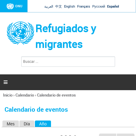
Jump to navigation
ONU
العربية
中文
English
Français
Русский
Español
Refugiados y
migrantes
B
F
u
o
s
r
c
a
m
r

u
l
Inicio
›
Calendario
›
Calendario de eventos
a
Se
r
encuentra
i
Calendario de eventos
usted
o
aquí
d
Mes
Día
Año
(solapa activa)
S
e
b
o