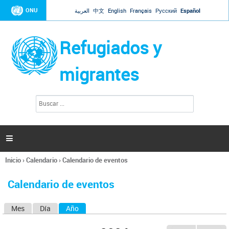
Jump to navigation
ONU
العربية
中文
English
Français
Русский
Español
Refugiados y
migrantes
B
F
u
o
s
r
c
a
m
r

u
l
Inicio
›
Calendario
›
Calendario de eventos
a
Se
r
encuentra
i
Calendario de eventos
usted
o
aquí
d
Mes
Día
Año
(solapa activa)
S
e
b
o