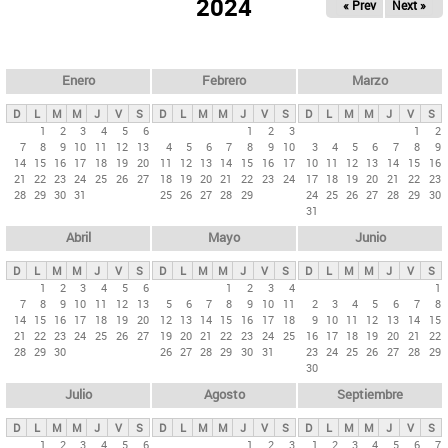
ú
2024
« Prev
Next »
l
s
a
q
p
u
e
a
Enero
Febrero
Marzo
d
s
a
D
L
M
M
J
V
S
D
L
M
M
J
V
S
D
L
M
M
J
V
S
p
1
2
3
4
5
6
1
2
3
1
2
7
8
9
10
11
12
13
4
5
6
7
8
9
10
3
4
5
6
7
8
9
r
14
15
16
17
18
19
20
11
12
13
14
15
16
17
10
11
12
13
14
15
16
i
21
22
23
24
25
26
27
18
19
20
21
22
23
24
17
18
19
20
21
22
23
28
29
30
31
25
26
27
28
29
24
25
26
27
28
29
30
n
31
c
Abril
Mayo
Junio
i
p
D
L
M
M
J
V
S
D
L
M
M
J
V
S
D
L
M
M
J
V
S
1
2
3
4
5
6
1
2
3
4
1
a
7
8
9
10
11
12
13
5
6
7
8
9
10
11
2
3
4
5
6
7
8
l
14
15
16
17
18
19
20
12
13
14
15
16
17
18
9
10
11
12
13
14
15
21
22
23
24
25
26
27
19
20
21
22
23
24
25
16
17
18
19
20
21
22
e
28
29
30
26
27
28
29
30
31
23
24
25
26
27
28
29
s
30
Julio
Agosto
Septiembre
D
L
M
M
J
V
S
D
L
M
M
J
V
S
D
L
M
M
J
V
S
1
2
3
4
5
6
1
2
3
1
2
3
4
5
6
7