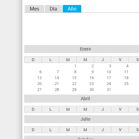
aquí
S
Mes
Día
Año
(solapa activa)
o
l
a
p
Enero
a
D
L
M
M
J
V
S
s
1
2
3
4
p
6
7
8
9
10
11
r
13
14
15
16
17
18
20
21
22
23
24
25
i
27
28
29
30
31
n
Abril
c
D
L
M
M
J
V
S
i
Julio
p
a
D
L
M
M
J
V
S