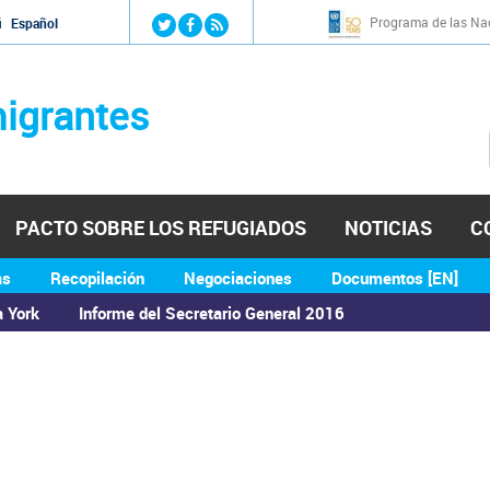
Jump to navigation
Programa de las Nac
й
Español
igrantes
PACTO SOBRE LOS REFUGIADOS
NOTICIAS
C
as
Recopilación
Negociaciones
Documentos [EN]
a York
Informe del Secretario General 2016