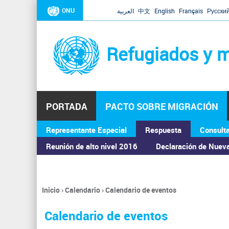
ONU
العربية
中文
English
Français
Русски
Refugiados y m
PORTADA
PACTO SOBRE MIGRACIÓN
Representante Especial
Respuesta
Consult
ASAMBLEA GENERAL
Reunión de alto nivel 2016
Declaración de Nuev
Inicio
›
Calendario
›
Calendario de eventos
Se
encuentra
Calendario de eventos
usted