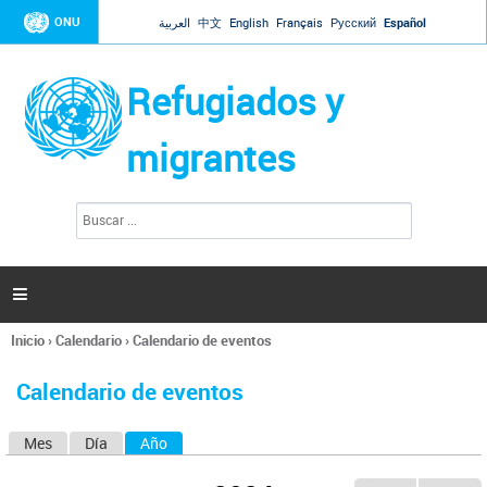
Jump to navigation
ONU
العربية
中文
English
Français
Русский
Español
Refugiados y
migrantes
B
F
u
o
s
r
c
a
m
r

u
l
Inicio
›
Calendario
›
Calendario de eventos
a
Se
r
encuentra
i
Calendario de eventos
usted
o
aquí
d
Mes
Día
Año
(solapa activa)
S
e
b
o