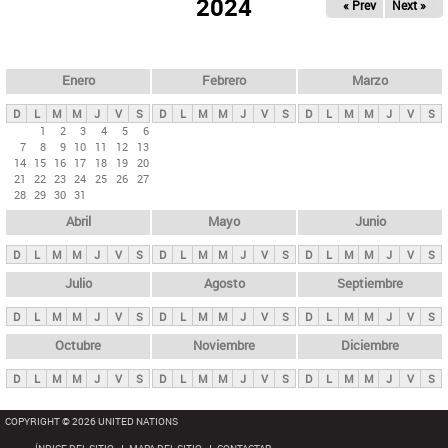
ú
2024
« Prev
Next »
l
s
a
q
p
u
e
a
Enero
Febrero
Marzo
d
s
a
D
L
M
M
J
V
S
D
L
M
M
J
V
S
D
L
M
M
J
V
S
p
1
2
3
4
5
6
7
8
9
10
11
12
13
r
14
15
16
17
18
19
20
i
21
22
23
24
25
26
27
28
29
30
31
n
Abril
Mayo
Junio
c
i
D
L
M
M
J
V
S
D
L
M
M
J
V
S
D
L
M
M
J
V
S
p
Julio
Agosto
Septiembre
a
D
L
M
M
J
V
S
D
L
M
M
J
V
S
D
L
M
M
J
V
S
l
e
Octubre
Noviembre
Diciembre
s
D
L
M
M
J
V
S
D
L
M
M
J
V
S
D
L
M
M
J
V
S
COPYRIGHT © 2026 UNITED NATIONS