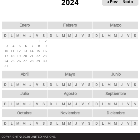
ú
2024
« Prev
Next »
l
s
a
q
p
u
e
a
Enero
Febrero
Marzo
d
s
a
D
L
M
M
J
V
S
D
L
M
M
J
V
S
D
L
M
M
J
V
S
p
1
2
3
4
5
6
7
8
9
r
10
11
12
13
14
15
16
i
17
18
19
20
21
22
23
24
25
26
27
28
29
30
n
31
c
Abril
Mayo
Junio
i
p
D
L
M
M
J
V
S
D
L
M
M
J
V
S
D
L
M
M
J
V
S
a
Julio
Agosto
Septiembre
l
D
L
M
M
J
V
S
D
L
M
M
J
V
S
D
L
M
M
J
V
S
e
Octubre
Noviembre
Diciembre
s
D
L
M
M
J
V
S
D
L
M
M
J
V
S
D
L
M
M
J
V
S
COPYRIGHT © 2026 UNITED NATIONS