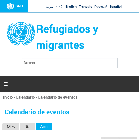
Jump to navigation
ONU
العربية
中文
English
Français
Русский
Español
Refugiados y
migrantes
B
F
u
o
s
r
c
a
m
r

u
l
Inicio
›
Calendario
›
Calendario de eventos
a
Se
r
encuentra
i
Calendario de eventos
usted
o
aquí
d
Mes
Día
Año
(solapa activa)
S
e
b
o