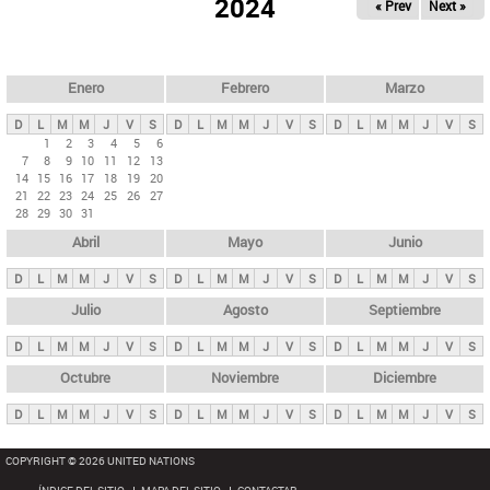
ú
2024
« Prev
Next »
l
s
a
q
p
u
e
a
Enero
Febrero
Marzo
d
s
a
D
L
M
M
J
V
S
D
L
M
M
J
V
S
D
L
M
M
J
V
S
p
1
2
3
4
5
6
7
8
9
10
11
12
13
r
14
15
16
17
18
19
20
i
21
22
23
24
25
26
27
28
29
30
31
n
Abril
Mayo
Junio
c
i
D
L
M
M
J
V
S
D
L
M
M
J
V
S
D
L
M
M
J
V
S
p
Julio
Agosto
Septiembre
a
D
L
M
M
J
V
S
D
L
M
M
J
V
S
D
L
M
M
J
V
S
l
e
Octubre
Noviembre
Diciembre
s
D
L
M
M
J
V
S
D
L
M
M
J
V
S
D
L
M
M
J
V
S
COPYRIGHT © 2026 UNITED NATIONS