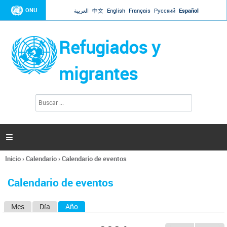
Jump to navigation
ONU
العربية
中文
English
Français
Русский
Español
Refugiados y
migrantes
B
F
u
o
s
r
c
a
m
r

u
l
Inicio
›
Calendario
›
Calendario de eventos
a
Se
r
encuentra
i
Calendario de eventos
usted
o
aquí
d
Mes
Día
Año
(solapa activa)
S
e
b
o